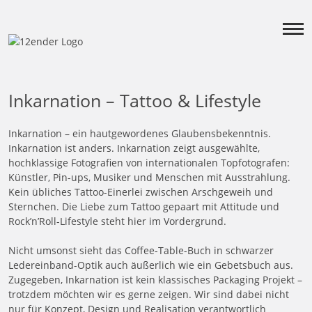
Inkarnation – Tattoo & Lifestyle
Inkarnation – ein hautgewordenes Glaubensbekenntnis.
Inkarnation ist anders. Inkarnation zeigt ausgewählte,
hochklassige Fotografien von internationalen Topfotografen:
Künstler, Pin-ups, Musiker und Menschen mit Ausstrahlung.
Kein übliches Tattoo-Einerlei zwischen Arschgeweih und
Sternchen. Die Liebe zum Tattoo gepaart mit Attitude und
Rock’n’Roll-Lifestyle steht hier im Vordergrund.
Nicht umsonst sieht das Coffee-Table-Buch in schwarzer
Ledereinband-Optik auch äußerlich wie ein Gebetsbuch aus.
Zugegeben, Inkarnation ist kein klassisches Packaging Projekt –
trotzdem möchten wir es gerne zeigen. Wir sind dabei nicht
nur für Konzept, Design und Realisation verantwortlich